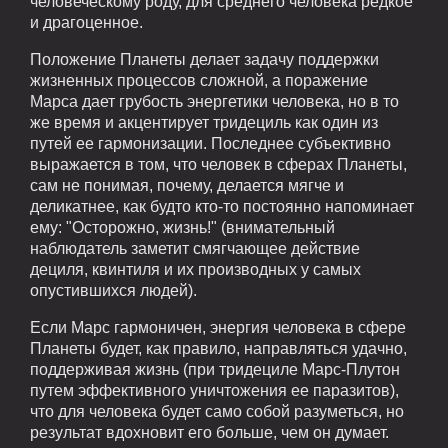
человеческому роду, для среднего человека редкое
и драгоценное.
Положение Планеты делает задачу поддержки
жизненных процессов сложной, а поражение
Марса дает грубость энергетики человека, но в то
же время и акцентирует тридециль как один из
путей ее гармонизации. Последнее субъективно
выражается в том, что человек в сферах Планеты,
сам не понимая, почему, делается мягче и
деликатнее, как будто кто-то постоянно напоминает
ему: "Осторожно, жизнь!" (внимательный
наблюдатель заметит смягчающее действие
дециля, квинтиля и их производных у самых
опустившихся людей).
Если Марс гармоничен, энергия человека в сфере
Планеты будет, как правило, направляться удачно,
поддерживая жизнь (при тридециле Марс-Плутон
путем эффективного уничтожения ее паразитов),
что для человека будет само собой разуметься, но
результат вдохновит его больше, чем он думает.