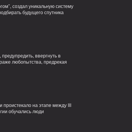
гом", создал уникальную систему
подбирать будущего спутника
 предупредить, ввергнуть в
страже любопытства, предрекая
проистекало на этапе между III
огии обучались люди