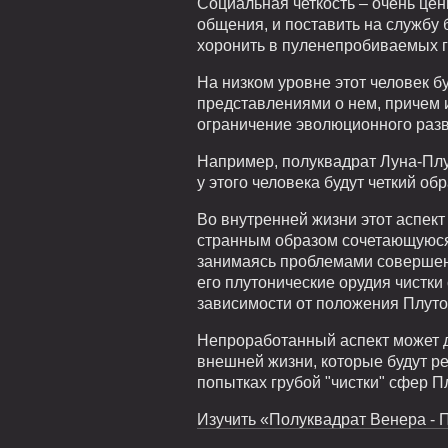
Социальная четкость – очень цен
общения, и поставить на службу
хоронить в пуленепробиваемых г
На низком уровне этот человек б
представлениями о нем, причем и
ограничение эволюционного разви
Например, полуквадрат Луна-Плут
у этого человека будут четкий о
Во внутренней жизни этот аспект
странным образом сочетающуюся 
занимаясь проблемами совершенс
его плутонические орудия чистки
зависимости от положения Плутон
Непроработанный аспект может д
внешней жизни, которые будут р
попытках грубой "чистки" сфер 
Изучить «Полуквадрат Венера - П