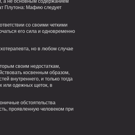
ым, а не основным содержанием
рат Плутона: Мафию следует
оответствии со своими четкими
ючаться его сила и одновременно
ихотерапевта, но в любом случае
оторым своим недостаткам,
ействовать косвенным образом,
ей внутреннего, и только тогда
х или одежных щеток, в
моничные обстоятельства
сть, проявленную человеком при