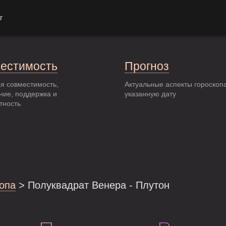
г
естимость
Прогноз
я совместимость,
Актуальные аспекты гороскоп
ние, поддержка и
указанную дату
тность
опа
> Полуквадрат Венера - Плутон