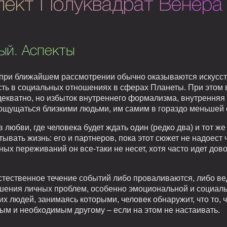
пект Полуквадрат Венера 
ый. Аспекты
при ближайшем рассмотрении обычно оказываются искусст
сть в социальных отношениях в сферах Планеты. При этом
екватно, но избыток внутреннего формализма, внутренняя
 ощущаться близкими людьми, им самим в гораздо меньшей 
 любви, где человека будет ждать один (редко два) и тот же
тывать жизнь: его и партнеров, пока этот сюжет не надоест
х переживаний он все-таки не несет, хотя часто идет довол
стественное течение событий либо проваливаются, либо вед
решения личных проблем, особенно эмоциональной и социал
 людей, занимаясь которыми, человек обнаружит, что то, чт
ым и необходимым другому – если на этом не настаивать.