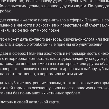
ное качество,. если человеку удается сделать его косвенн
 более высоким целям, а главное, другим людям. Полуквад
робах.
удет склонен жестоко искоренять зло в сферах Планеты в с
менно в четкости и ясности этих представлений будет закл
тия, что он поймет много позже.
он может дать крупного цензора, хирурга-онколога или пс
браз зла и хорошо отработанные приемы его уничтожения.
 дает в сферах Планеты жесткость и непримиримость к нек
с игнорированием остальных, и здесь человеку следует д
твования внешнего мира в его интересах или других област
 совершат эволюцию от пыточного арсенала к набору зубны
а, соответственно, в первом или пятом доме.
ать глубокие внутренние травмы, а также роковые дисгар
еакцией кармы на осознанную или неосознаваемую жестоко
Планеты без понимания их истинных проблем.
лутон» в своей натальной карте.