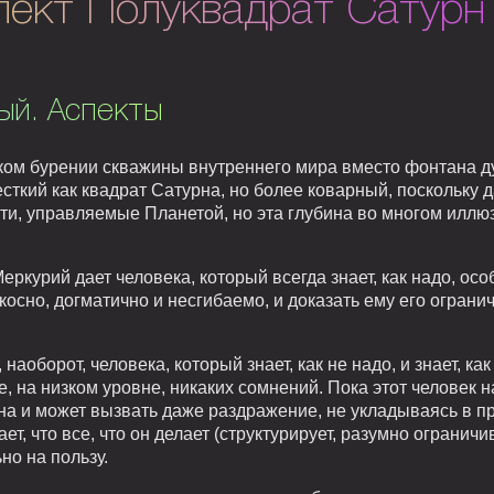
пект Полуквадрат Сатурн 
ый. Аспекты
ком бурении скважины внутреннего мира вместо фонтана д
есткий как квадрат Сатурна, но более коварный, поскольку
ти, управляемые Планетой, но эта глубина во многом иллюз
ркурий дает человека, который всегда знает, как надо, ос
осно, догматично и несгибаемо, и доказать ему его ограни
аоборот, человека, который знает, как не надо, и знает, как
е, на низком уровне, никаких сомнений. Пока этот человек 
на и может вызвать даже раздражение, не укладываясь в п
ает, что все, что он делает (структурирует, разумно ограничи
но на пользу.