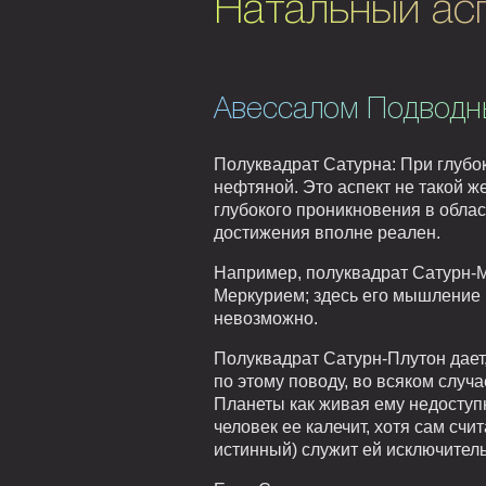
Натальный ас
Авессалом Подводн
Полуквадрат Сатурна: При глубо
нефтяной. Это аспект не такой ж
глубокого проникновения в облас
достижения вполне реален.
Например, полуквадрат Сатурн-Ме
Меркурием; здесь его мышление к
невозможно.
Полуквадрат Сатурн-Плутон дает, н
по этому поводу, во всяком случа
Планеты как живая ему недоступ
человек ее калечит, хотя сам счит
истинный) служит ей исключитель