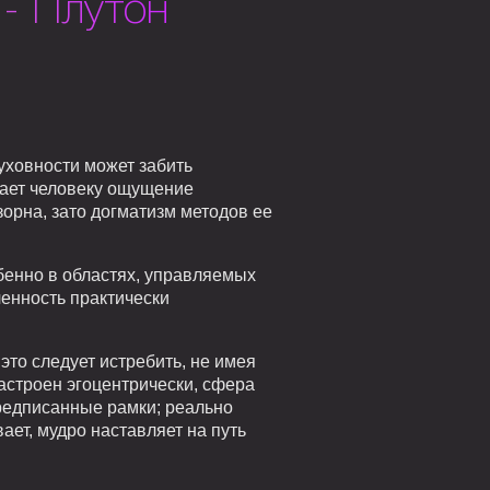
- Плутон
уховности может забить
 дает человеку ощущение
орна, зато догматизм методов ее
обенно в областях, управляемых
ченность практически
 это следует истребить, не имея
настроен эгоцентрически, сфера
редписанные рамки; реально
вает, мудро наставляет на путь