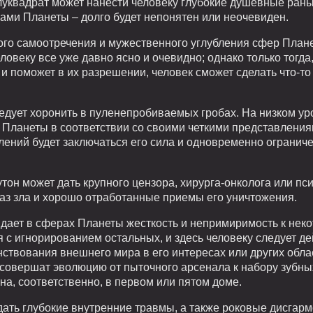
луквадрат может нанести человеку глубокие душевные раны
ами Планеты – долго будет непонятен или неочевиден.
ого самоотречения и мужественного углубления сфер Плане
еловеку все уже давно ясно и очевидно; однако только тогда
, и поможет в их разрешении, человек сможет сделать что-т
дует хоронить в пуленепробиваемых гробах. На низком уро
х Планеты в соответствии со своими четкими представления
влений будет заключаться его сила и одновременно огранич
он может дать крупного цензора, хирурга-онколога или пс
браз зла и хорошо отработанные приемы его уничтожения.
 дает в сферах Планеты жесткость и непримиримость к нек
с игнорированием остальных, и здесь человеку следует д
твования внешнего мира в его интересах или других област
 совершат эволюцию от пыточного арсенала к набору зубны
а, соответственно, в первом или пятом доме.
ать глубокие внутренние травмы, а также роковые дисгар