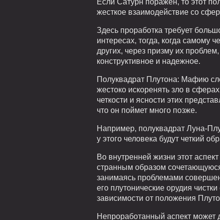
Если Сатурн поражен, то этот по
жесткое взаимодействие со сфер
Здесь проработка требует больш
интересах, тогда, когда самому ч
других, через призму их проблем
конструктивное и надежное.
Полуквадрат Плутона: Мафию сле
жестоко искоренять зло в сфера
четкости и ясности этих предста
что он поймет много позже.
Например, полуквадрат Луна-Плут
у этого человека будут четкий о
Во внутренней жизни этот аспект
странным образом сочетающуюся 
занимаясь проблемами совершенс
его плутонические орудия чистки
зависимости от положения Плутон
Непроработанный аспект может д