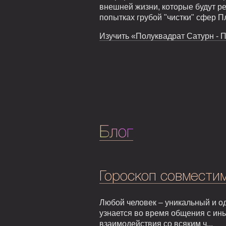
внешней жизни, которые будут р
попытках грубой "чистки" сфер 
Изучить «Полуквадрат Сатурн - П
Блог
Гороскоп совмести
Любой человек – уникальный и од
узнается во время общения с ин
взаимодействия со всяким ч...