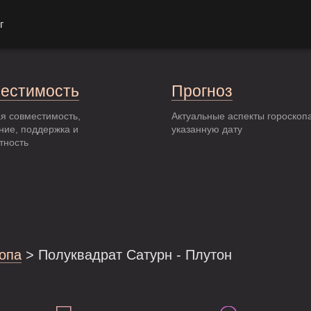
г
естимость
Прогноз
я совместимость,
Актуальные аспекты гороскоп
ние, поддержка и
указанную дату
тность
опа
> Полуквадрат Сатурн - Плутон