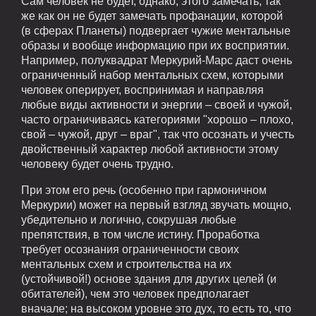
Сам человек не будет, однако, этого замечать, так
же как он не будет замечать профанации, которой
(в сферах Планеты) подвергает чужие ментальные
образы и вообще информацию при их восприятии.
Например, полуквадрат Меркурий-Марс даст очень
ограниченный набор ментальных схем, которыми
человек оперирует, воспринимая и направляя
любые виды активности и энергии – своей и чужой,
часто ограничиваясь категориями "хорошо – плохо,
свой – чужой, друг – враг", так что осознать и учесть
двойственный характер любой активности этому
человеку будет очень трудно.
При этом его речь (особенно при гармоничном
Меркурии) может на первый взгляд звучать мощно,
убедительно и логично, сокрушая любые
препятствия, в том числе истину. Проработка
требует осознания ограниченности своих
ментальных схем и строительства на их
(устойчивой!) основе здания для других целей (и
обитателей), чем это человек предполагает
вначале; на высоком уровне это дух, то есть то, что