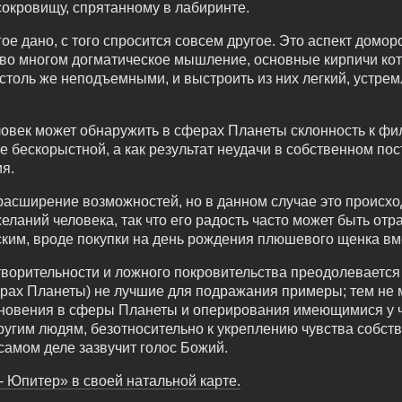
сокровищу, спрятанному в лабиринте.
ое дано, с того спросится совсем другое. Это аспект дом
т во многом догматическое мышление, основные кирпичи ко
столь же неподъемными, и выстроить из них легкий, устре
ловек может обнаружить в сферах Планеты склонность к фи
е бескорыстной, а как результат неудачи в собственном по
я.
расширение возможностей, но в данном случае это происход
еланий человека, так что его радость часто может быть о
ским, вроде покупки на день рождения плюшевого щенка вм
ворительности и ложного покровительства преодолевается 
ерах Планеты) не лучшие для подражания примеры; тем не 
икновения в сферы Планеты и оперирования имеющимися у
угим людям, безотносительно к укреплению чувства собстве
самом деле зазвучит голос Божий.
- Юпитер» в своей натальной карте.