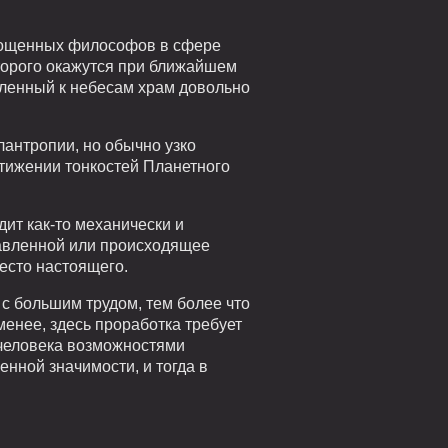
орощенных философов в сфере
торого окажутся при ближайшем
мленный к небесам храм довольно
лантропии, но обычно узко
стижении тонкостей Планетного
ит как-то механически и
травленной или происходящее
есто настоящего.
с большим трудом, тем более что
менее, здесь проработка требует
 человека возможностями
нной значимости, и тогда в