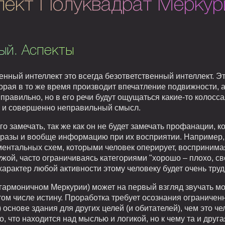
пект Полуквадрат Меркур
ый. Аспекты
нный интеллект это всегда безответственный интеллект. Эт
орая в то же время производит впечатление подвижности, а
 правильно, но в его речи будут ощущаться какие-то колосса
й и совершенно неправильный смысл.
ого замечать, так же как он не будет замечать профанации, 
бразы и вообще информацию при их восприятии. Например,
ментальных схем, которыми человек оперирует, восприним
ужой, часто ограничиваясь категориями "хорошо – плохо, свой
характер любой активности этому человеку будет очень труд
 гармоничном Меркурии) может на первый взгляд звучать мо
ом числе истину. Проработка требует осознания ограничен
) основе здания для других целей (и обитателей), чем это ч
то, что находится над мыслью и логикой, но к чему та и дру