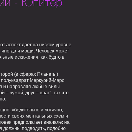
ий - Юпитер
от аспект дает на низком уровне
 иногда и мощи. Человек может
льные искажения, как будто в
которой (в сферах Планеты)
 полуквадрат Меркурий-Марс
ая и направляя любые виды
 – чужой, друг – враг", так что
но.
щно, убедительно и логично,
ности своих ментальных схем и
еловек предполагает вначале; на
гая должны подводить, подобно