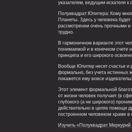
указателям, ведущим искателя к 
Полуквадрат Юпитера: Кому мног
Планеты. Здесь у человека буде
рассмотрении очень прочными и 
трудно.
В гармоничном варианте этот че
понимаемой и в конечном счете н
принципа и его широкого освоени
Вообще Юпитер несет счастье и 
формально, без учета истинных ж
покажется ему вовсе издеватель
Этот элемент формальной благот
от жизни человек получает (в сф
глубокого (а не широкого) прон
действительно в целях помощи др
построенном человеком храме в 
Изучить «Полуквадрат Меркурий 