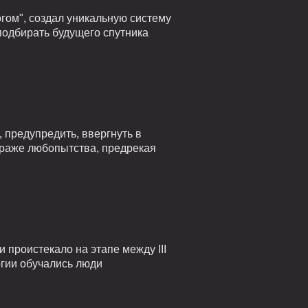
гом", создал уникальную систему
подбирать будущего спутника
 предупредить, ввергнуть в
страже любопытства, предрекая
проистекало на этапе между III
огии обучались люди