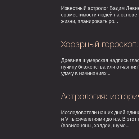
Известный астролог Вадим Левин
совместимости людей на основе 
жизни, планировать ро...
Хорарный гороскоп
Древняя шумерская надпись гласи
пучину блаженства или отчаяния"
удачу в начинаниях...
Астрология: истори
Исследователи наших дней едино
и V тысячелетиями до н.э. В это
(вавилоняны, халдеи, шуме...