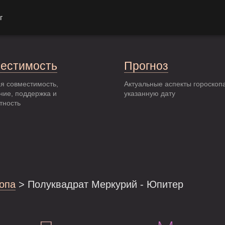
г
естимость
Прогноз
я совместимость,
Актуальные аспекты гороскоп
ние, поддержка и
указанную дату
тность
опа
> Полуквадрат Меркурий - Юпитер