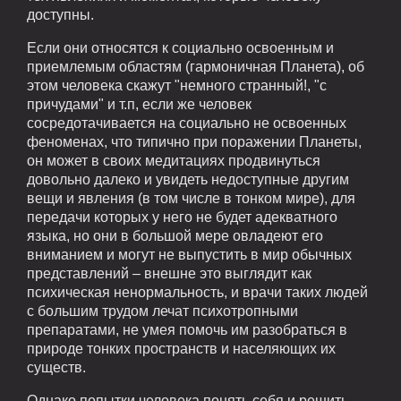
доступны.
Если они относятся к социально освоенным и
приемлемым областям (гармоничная Планета), об
этом человека скажут "немного странный!, "с
причудами" и т.п, если же человек
сосредотачивается на социально не освоенных
феноменах, что типично при поражении Планеты,
он может в своих медитациях продвинуться
довольно далеко и увидеть недоступные другим
вещи и явления (в том числе в тонком мире), для
передачи которых у него не будет адекватного
языка, но они в большой мере овладеют его
вниманием и могут не выпустить в мир обычных
представлений – внешне это выглядит как
психическая ненормальность, и врачи таких людей
с большим трудом лечат психотропными
препаратами, не умея помочь им разобраться в
природе тонких пространств и населяющих их
существ.
Однако попытки человека понять себя и решить