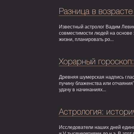
Разница в возрасте
Известный астролог Вадим Левин
совместимости людей на основе 
жизни, планировать ро...
Хорарный гороскоп
Древняя шумерская надпись гласи
пучину блаженства или отчаяния"
удачу в начинаниях...
Астрология: истори
Исследователи наших дней едино
и V тысячелетиями до н.э. В это