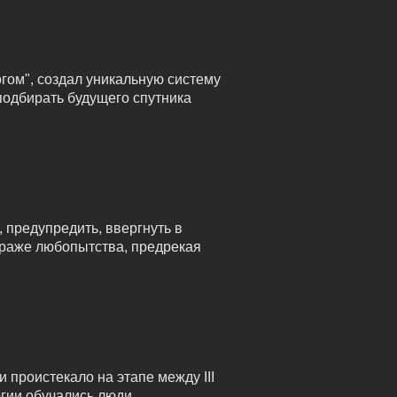
гом", создал уникальную систему
подбирать будущего спутника
 предупредить, ввергнуть в
страже любопытства, предрекая
проистекало на этапе между III
огии обучались люди