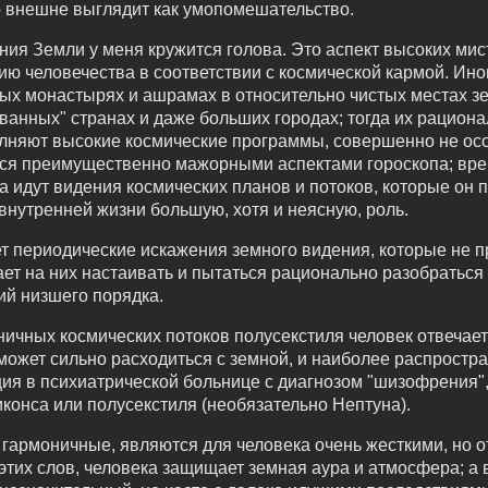
о внешне выглядит как умопомешательство.
ия Земли у меня кружится голова. Это аспект высоких мис
 человечества в соответствии с космической кармой. Иног
ых монастырях и ашрамах в относительно чистых местах зем
ванных" странах и даже больших городах; тогда их рациона
олняют высокие космические программы, совершенно не осоз
тся преимущественно мажорными аспектами гороскопа; вре
а идут видения космических планов и потоков, которые он 
внутренней жизни большую, хотя и неясную, роль.
ет периодические искажения земного видения, которые не 
ает на них настаивать и пытаться рационально разобраться
ий низшего порядка.
ичных космических потоков полусекстиля человек отвечае
 может сильно расходиться с земной, и наиболее распростр
ия в психиатрической больнице с диагнозом "шизофрения", 
конса или полусекстиля (необязательно Нептуна).
гармоничные, являются для человека очень жесткими, но от 
этих слов, человека защищает земная аура и атмосфера; а 