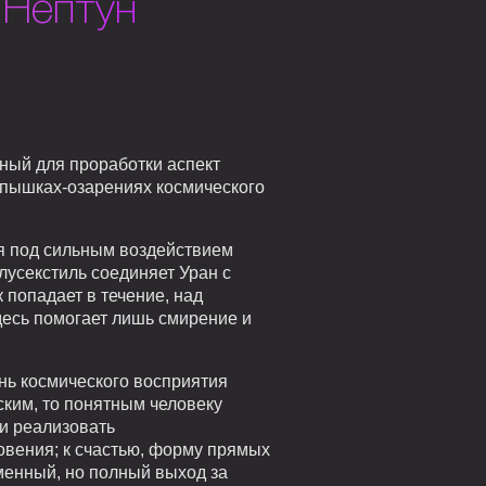
 Нептун
ный для проработки аспект
вспышках-озарениях космического
ся под сильным воздействием
лусекстиль соединяет Уран с
 попадает в течение, над
десь помогает лишь смирение и
ень космического восприятия
ским, то понятным человеку
ки реализовать
овения; к счастью, форму прямых
менный, но полный выход за