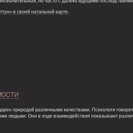
 незначительный, но часто с далеко идущими последствиями
птун» в своей натальной карте.
мости
арен природой различными качествами. Психологи говорят,
ыми людьми. Они в ходе взаимодействия показывают разли