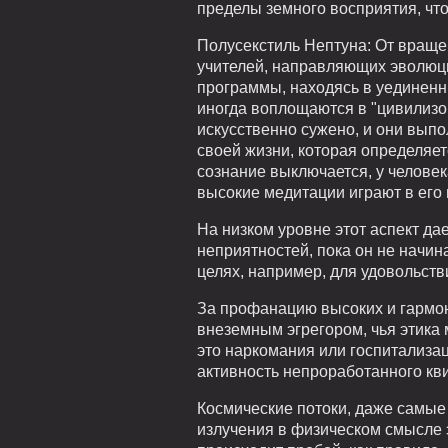
пределы земного восприятия, чт
Полусекстиль Нептуна: От вращен
учителей, направляющих эволюцию
программы, находясь в уединенн
иногда воплощаются в "цивилизо
искусственно сужено, и они вып
своей жизни, которая определяе
сознание выключается, у человек
высокие медитации играют в его 
На низком уровне этот аспект да
неприятностей, пока он не начин
целях, например, для удовольств
За профанацию высоких и гармон
внеземным эгрегором, чья этика
это наркомания или госпитализац
активность непроработанного кви
Космические потоки, даже самые 
излучения в физическом смысле 