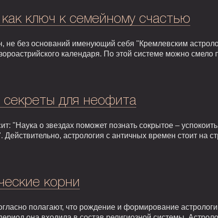
 как ключ к семейному счастью
, не без оснований именующий себя "Кремлевским астроло
зороастрийского календаря. По этой системе можно смело 
: секреты для неофита
т: "Наука о звездах поможет познать сокрытое – успокоить,
. Действительно, астрология с античных времен стоит на 
ческие корни
гласно полагают, что рождение и формирование астрологии 
т период она входила в состав религиозной системы. Астрол