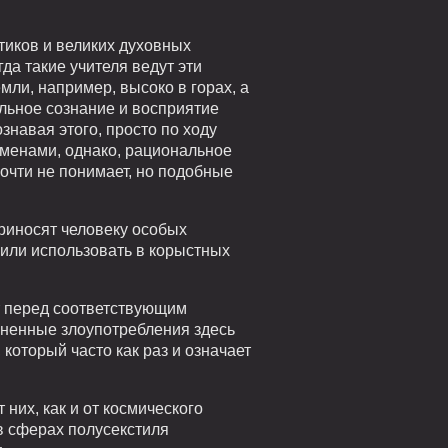
тиков и великих духовных
да такие учителя ведут эти
ли, например, высоко в горах, а
льное сознание и восприятие
навая этого, просто по ходу
менами, однако, рациональное
почти не понимает, но подобные
приносят человеку особых
 или использовать в корыстных
т перед соответствующим
аненные злоупотребления здесь
который часто как раз и означает
них, как и от космического
в сферах полусекстиля