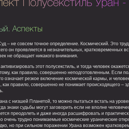
ект Полусекстиль Уран -
ый. Аспекты
уд – не совсем точное определение. Космический. Это труд
всего он проявляется в незначительных, кратковременных 
век не обращает никакого внимания.
ктивизировать этот полусекстиль, и тогда человек окажет
 этому, как правило, совершенно неподготовленным. Если по
то означает резкое включение космической кармы, и человек
, как правило, совершенно не понимает происходящего – з
ь.
ана с низшей Планетой, то можно пытаться встать на уров
гда знаки судьбы могут заговорить если не вполне человече
ается преодолеть и даже иногда расшифровать и практичес
но очень трудно понимаемые космические уранические откр
дко, но при сильном поражении Урана возможен кратковре