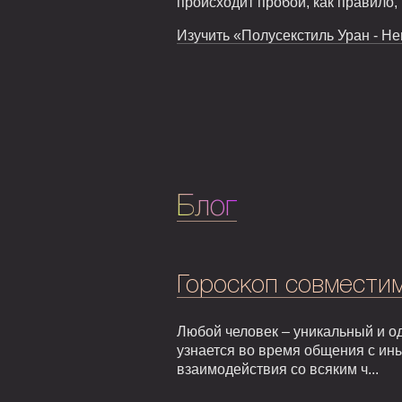
происходит пробой, как правило,
Изучить «Полусекстиль Уран - Не
Блог
Гороскоп совмести
Любой человек – уникальный и од
узнается во время общения с ин
взаимодействия со всяким ч...