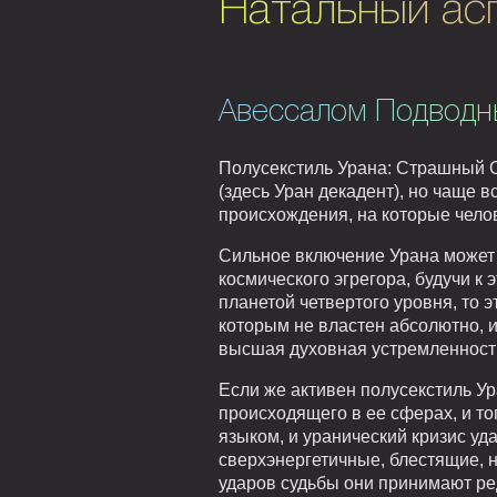
Натальный асп
Авессалом Подводн
Полусекстиль Урана: Страшный С
(здесь Уран декадент), но чаще 
происхождения, на которые чело
Сильное включение Урана может а
космического эгрегора, будучи к
планетой четвертого уровня, то э
которым не властен абсолютно, и
высшая духовная устремленност
Если же активен полусекстиль Ур
происходящего в ее сферах, и то
языком, и уранический кризис уд
сверхэнергетичные, блестящие, 
ударов судьбы они принимают ре