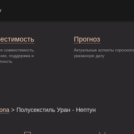
г
естимость
Прогноз
я совместимость,
Актуальные аспекты гороскоп
ние, поддержка и
указанную дату
тность
опа
> Полусекстиль Уран - Нептун