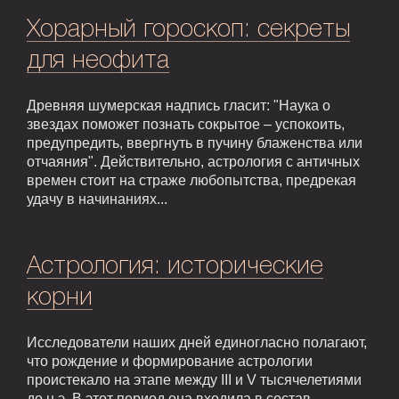
Хорарный гороскоп: секреты
для неофита
Древняя шумерская надпись гласит: "Наука о
звездах поможет познать сокрытое – успокоить,
предупредить, ввергнуть в пучину блаженства или
отчаяния". Действительно, астрология с античных
времен стоит на страже любопытства, предрекая
удачу в начинаниях...
Астрология: исторические
корни
Исследователи наших дней единогласно полагают,
что рождение и формирование астрологии
проистекало на этапе между III и V тысячелетиями
до н.э. В этот период она входила в состав