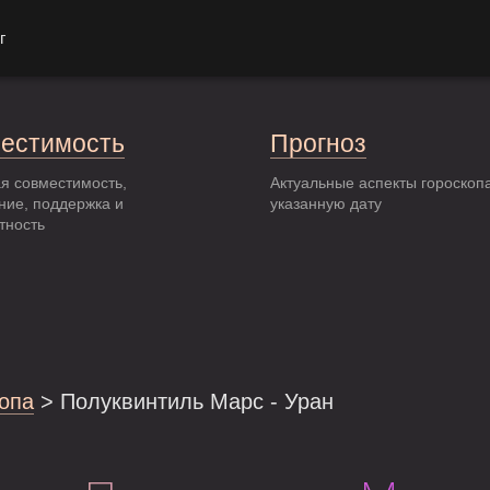
г
естимость
Прогноз
я совместимость,
Актуальные аспекты гороскоп
ние, поддержка и
указанную дату
тность
опа
> Полуквинтиль Марс - Уран