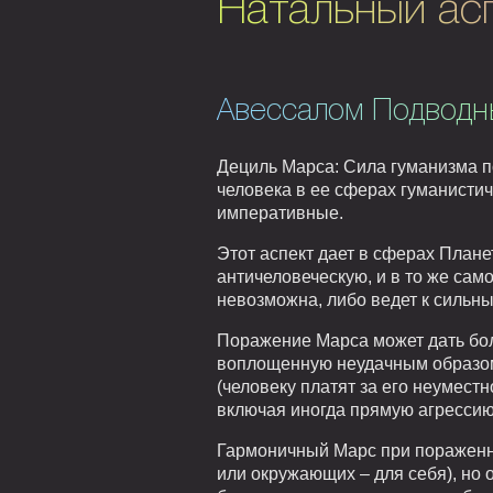
Натальный ас
Авессалом Подводн
Дециль Марса: Сила гуманизма по
человека в ее сферах гуманистич
императивные.
Этот аспект дает в сферах Плане
античеловеческую, и в то же само
невозможна, либо ведет к сильны
Поражение Марса может дать бол
воплощенную неудачным образом,
(человеку платят за его неумес
включая иногда прямую агрессию
Гармоничный Марс при пораженно
или окружающих – для себя), но 