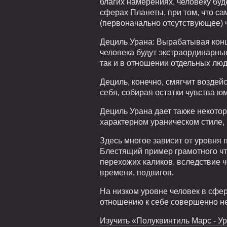
благих намерениях, человеку буд
сферах Планеты, при том, что са
(первоначально отсутствующее) ч
Дециль Урана: Вырабатывая конц
человека будут экстраординарные
так и в отношении отдельных люд
Дециль, конечно, смягчит воздей
себя, собирая остатки чувства юм
Дециль Урана дает также некотор
характерном ураническом стиле, 
Здесь многое зависит от уровня 
Блестящий пример грамотного чт
перехожих каликов, вследствие ч
времени, подвигов.
На низком уровне человек в сфе
отношению к себе совершенно н
Изучить «Полуквинтиль Марс - Ур