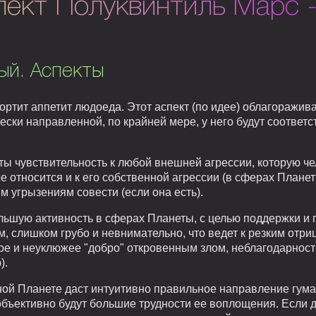
пект Полуквинтиль Марс -
ый. Аспекты
ртит аппетит людоеда. Этот аспект (по идее) облагоражива
ески направленной, по крайней мере, у него будут соответ
ты чувствительность к любой внешней агрессии, которую ч
е относится и к его собственной агрессии (в сферах Планет
м угрызениям совести (если она есть).
ьшую активность в сферах Планеты, с целью поддержки и 
 слишком грубо и невнимательно, что ведет к резким отр
тное и неуклюжее "добро" откровенным злом, неблагодарнос
).
й Планете даст интуитивно правильное направление гуман
объективно будут большие трудности ее воплощения. Если д