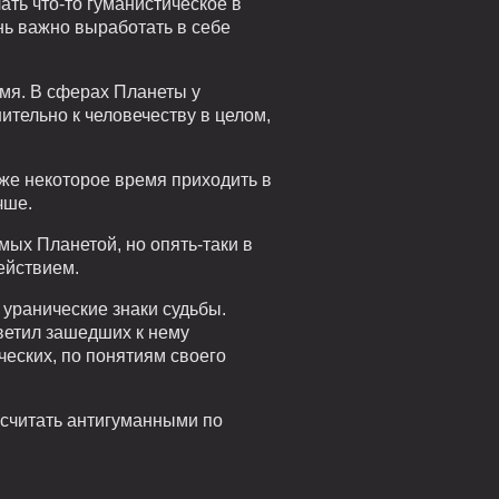
ать что-то гуманистическое в
нь важно выработать в себе
мя. В сферах Планеты у
ительно к человечеству в целом,
 же некоторое время приходить в
чше.
мых Планетой, но опять-таки в
ействием.
 уранические знаки судьбы.
ветил зашедших к нему
ческих, по понятиям своего
 считать антигуманными по