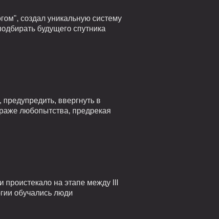
гом", создал уникальную систему
подбирать будущего спутника
 предупредить, ввергнуть в
страже любопытства, предрекая
проистекало на этапе между III
огии обучались люди