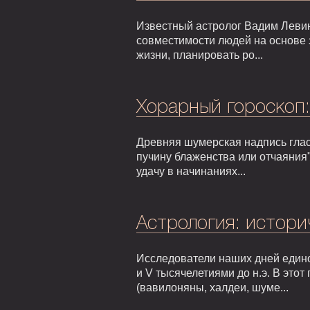
Известный астролог Вадим Левин
совместимости людей на основе 
жизни, планировать ро...
Хорарный гороскоп
Древняя шумерская надпись гласи
пучину блаженства или отчаяния"
удачу в начинаниях...
Астрология: истори
Исследователи наших дней едино
и V тысячелетиями до н.э. В это
(вавилоняны, халдеи, шуме...