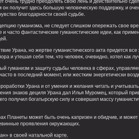
ет очень трудно преодолеть свою лень и действительно сдел
м он получит здесь большую человеческую поддержку, и оче
увство благодарности своей судьбе.
епцию гуманизма, не следует слишком опережать свое вре
 и часто фантастические гуманистические идеи, как примен
ей.
ствие Урана, но жертве гуманистического акта придется все
ора и утешая себя тем, что человек, очевидно, хотел как лу
ый гуманизм и защиту судьбы человека в сферах, управляе
часто в последний момент, или жестким энергетически возд
проработки Урана и от умения и желания читать и учитывать
ения знаков дециля Урана дал Илья Муромец, который при
его получил богатырскую силу и совершил массу гуманисти
рах Планеты может быть очень капризен и обидчив, и может
евинные проявления окружающих.
ан» в своей натальной карте.