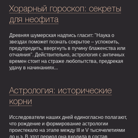
Хорарный гороскоп: секреты
для неофита
Древняя шумерская надпись гласит: "Наука о
звездах поможет познать сокрытое – успокоить,
предупредить, ввергнуть в пучину блаженства или
отчаяния". Действительно, астрология с античных
времен стоит на страже любопытства, предрекая
удачу в начинаниях...
Астрология: исторические
корни
Исследователи наших дней единогласно полагают,
что рождение и формирование астрологии
проистекало на этапе между III и V тысячелетиями
до н.э. В этот период она входила в состав