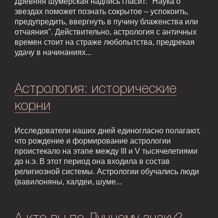
Древняя шумерская надпись гласит: "Наука о
звездах поможет познать сокрытое – успокоить,
предупредить, ввергнуть в пучину блаженства или
отчаяния". Действительно, астрология с античных
времен стоит на страже любопытства, предрекая
удачу в начинаниях...
Астрология: исторические
корни
Исследователи наших дней единогласно полагают,
что рождение и формирование астрологии
проистекало на этапе между III и V тысячелетиями
до н.э. В этот период она входила в состав
религиозной системы. Астрологии обучались люди
(вавилоняны, халдеи, шуме...