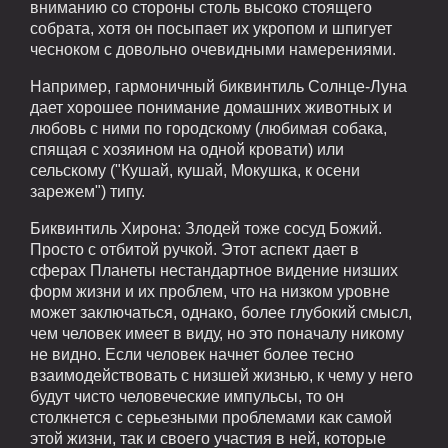
вниманию со стороны столь высоко стоящего
собрата, хотя он посыпает их укропом и шпигует
чесноком с довольно очевидными намерениями.
Например, гармоничный биквинтиль Солнце-Луна
дает хорошее понимание домашних животных и
любовь с ними по городскому (любимая собака,
спящая с хозяином на одной кровати) или
сельскому ("Кушай, кушай, Мокушка, к осени
зарежем") типу.
Биквинтиль Хирона: Злодей тоже сосуд Божий.
Просто с отбитой ручкой. Этот аспект дает в
сферах Планеты нестандартное видение низших
форм жизни и их проблем, что на низком уровне
может заключаться, однако, более глубокий смысл,
чем человек имеет в виду, но это поначалу никому
не видно. Если человек начнет более тесно
взаимодействовать с низшей жизнью, к чему у него
будут чисто человеческие импульсы, то он
столкнется с серьезными проблемами как самой
этой жизни, так и своего участия в ней, которые