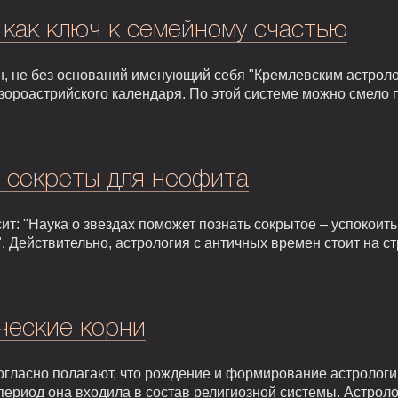
 как ключ к семейному счастью
, не без оснований именующий себя "Кремлевским астроло
зороастрийского календаря. По этой системе можно смело 
: секреты для неофита
т: "Наука о звездах поможет познать сокрытое – успокоить,
. Действительно, астрология с античных времен стоит на 
ческие корни
гласно полагают, что рождение и формирование астрологии 
т период она входила в состав религиозной системы. Астрол