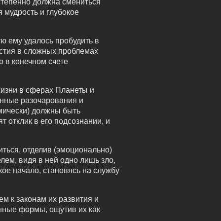
степенно должна смениться
 мудрость и глубокое
ю ему удалось пробудить в
астия в сложных проблемах
о в конечном счете
жизни в сферах Планеты и
енные разочарования и
мически) должны быть
 отклик в его подсознании, и
ться, отделив (эмоционально)
лем, видя в ней одно лишь зло,
кое начало, становясь на службу
м к законам их развития и
енные формы, ощутив их как