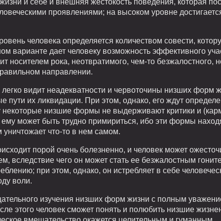
жизни и себе и внешняя жестокость поведения, которая по
еловеческими проявлениями; на высоком уровне достигается
ровень человека определяется количеством совести, котору
нном варианте дает человеку возможность эффективного уч
ит носителем рока, неотвратимого, чем-то безжалостного, н
правильном направлении.
 легко видит неадекватности и червоточины низших форм 
е пути их ликвидации. При этом, однако, его ждут определ
у некоторые низшие формы не выдерживают критики и (кар
ему может быть трудно примириться, ибо эти формы находят
уничтожает что-то в нем самом.
исходит порой очень болезненно, и человек может ожесточи
ем, вследствие чего он может стать ее безжалостным гоните
лению; при этом, однако, он истребляет в себе человечес
оду воли.
тщательного изучения низших форм жизни с полным уважение
осле этого человек сможет понять и полюбить низшие жизн
ическое вмешательство окажется целительным и гуманным.