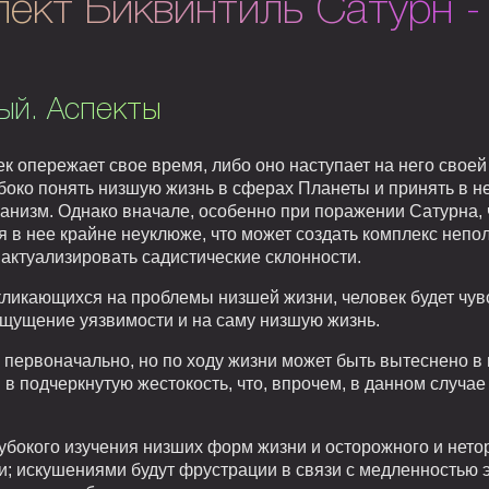
ект Биквинтиль Сатурн -
ый. Аспекты
к опережает свое время, либо оно наступает на него своей 
боко понять низшую жизнь в сферах Планеты и принять в не
манизм. Однако вначале, особенно при поражении Сатурна,
 в нее крайне неуклюже, что может создать комплекс непол
 актуализировать садистические склонности.
кликающихся на проблемы низшей жизни, человек будет чув
ощущение уязвимости и на саму низшую жизнь.
первоначально, но по ходу жизни может быть вытеснено в 
в подчеркнутую жестокость, что, впрочем, в данном случае
лубокого изучения низших форм жизни и осторожного и нето
и; искушениями будут фрустрации в связи с медленностью 