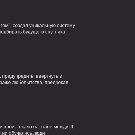
гом", создал уникальную систему
подбирать будущего спутника
 предупредить, ввергнуть в
страже любопытства, предрекая
проистекало на этапе между III
огии обучались люди