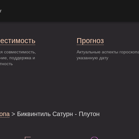
г
естимость
Прогноз
я совместимость,
Актуальные аспекты гороскоп
ние, поддержка и
указанную дату
тность
опа
> Биквинтиль Сатурн - Плутон