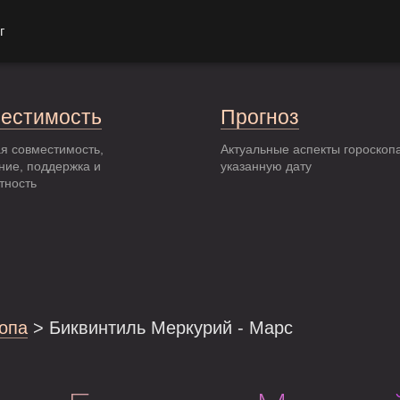
г
естимость
Прогноз
я совместимость,
Актуальные аспекты гороскоп
ние, поддержка и
указанную дату
тность
опа
> Биквинтиль Меркурий - Марс