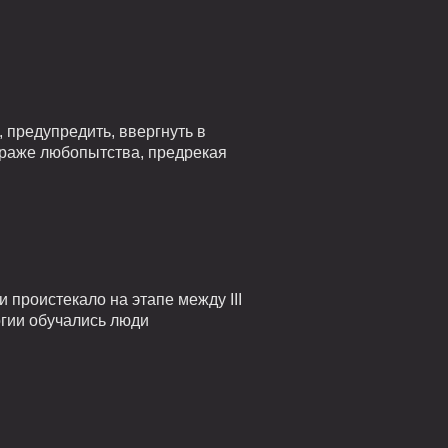
 предупредить, ввергнуть в
страже любопытства, предрекая
проистекало на этапе между III
огии обучались люди