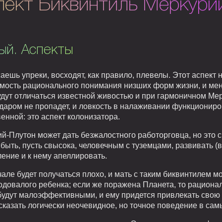
пект Биквинтиль Меркури
ый. Аспекты
аешь упреки, восходят, как правило, плевелы. Этот аспект 
мость рационального понимания низших форм жизни, и мен
дут отличаться известной живостью и при гармоничном Мерк
и даром не пропадет, и ловкость в налаживании функционир
нной: это аспект колонизатора.
-Плутон может дать безжалостного работорговца, но это с
быть, пусть свысока, человечным с туземцами, развивать (в
ение и к нему апеллировать.
але будет получаться плохо, и мать с таким биквинтилем м
годовалого ребенка; если же поражена Планета, то рацион
 будут малоэффективными, и ему придется привлекать свою
сказать логически неочевидное, но точное поведение в сам