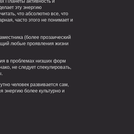
рах Планеты активность и
елает эту энергию
читать, что абсолютно все, что
арная, часто этого не понимает и
наместника (более прозаический
ующий любые проявления жизни
стия в проблемах низших форм
ако, не следует спекулировать,
ы.
утно человек развивается сам,
я энергию более культурно и